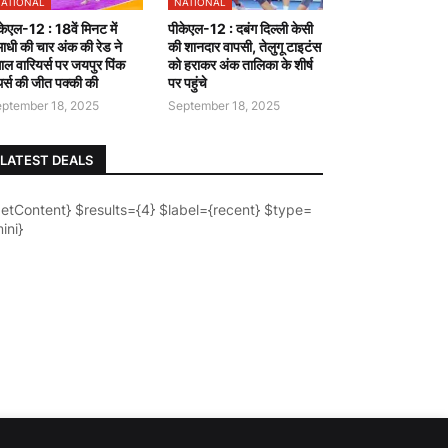
ATIONAL
NATIONAL
केएल-12 : 18वें मिनट में
पीकेएल-12 : दबंग दिल्ली केसी
ाधी की चार अंक की रेड ने
की शानदार वापसी, तेलुगू टाइटंस
गाल वारियर्स पर जयपुर पिंक
को हराकर अंक तालिका के शीर्ष
ंथर्स की जीत पक्की की
पर पहुंचे
ptember 18, 2025
September 18, 2025
LATEST DEALS
getContent} $results={4} $label={recent} $type=
ini}