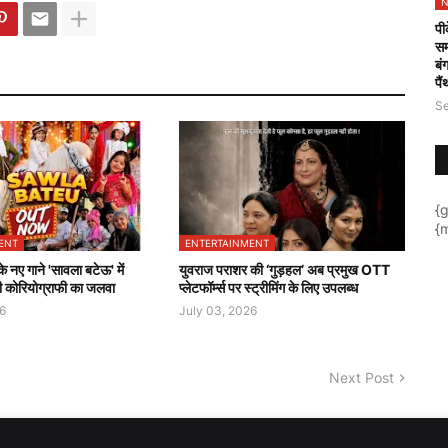
N
पी
सम
बं
पै
Se
{
{m
ENT
ENTERTAINMENT
 नए गाने 'सावला बटेऊ' में
युवराज पराशर की ‘गुड़हल’ अब प्रमुख OTT
कोरियोग्राफी का जलवा
प्लेटफॉर्म्स पर स्ट्रीमिंग के लिए उपलब्ध
6
July 03, 2026
Next Post