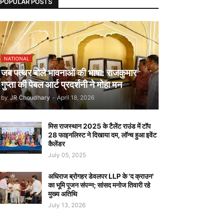
POPULAR POSTS
NATIONAL
जब पत्थर बोले भावनाओं की भाषा: राजकुमार
गुप्ता की पेबल आर्ट प्रदर्शनी ने मोहा मन
by
JR Choudhary
-
April 18, 2026
मिस राजस्थान 2025 के टैलेंट राउंड में टॉप
28 फाइनलिस्ट ने दिखाया दम, लॉन्च हुआ इवेंट
कैलेंडर
July 05, 2025
अधिराज ब्रोगहर डेवलपर LLP के 'द क्राउन'
का भूमि पूजन संपन्न; सांसद मनोज तिवारी रहे
मुख्य अतिथि
July 13, 2026