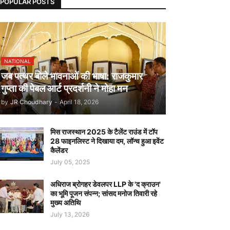
POPULAR POSTS
NATIONAL
जब पत्थर बोले भावनाओं की भाषा: राजकुमार
गुप्ता की पेबल आर्ट प्रदर्शनी ने मोहा मन
by
JR Choudhary
-
April 18, 2026
मिस राजस्थान 2025 के टैलेंट राउंड में टॉप
28 फाइनलिस्ट ने दिखाया दम, लॉन्च हुआ इवेंट
कैलेंडर
July 05, 2025
अधिराज ब्रोगहर डेवलपर LLP के 'द क्राउन'
का भूमि पूजन संपन्न; सांसद मनोज तिवारी रहे
मुख्य अतिथि
July 13, 2026