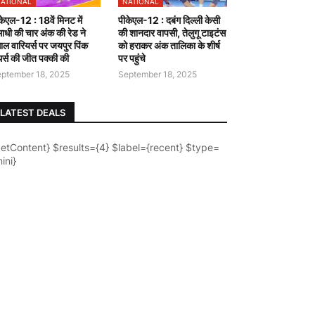
ATIONAL
NATIONAL
केएल-12 : 18वें मिनट में
पीकेएल-12 : दबंग दिल्ली केसी
ाधी की चार अंक की रेड ने
की शानदार वापसी, तेलुगू टाइटंस
गाल वारियर्स पर जयपुर पिंक
को हराकर अंक तालिका के शीर्ष
ंथर्स की जीत पक्की की
पर पहुंचे
ptember 18, 2025
September 18, 2025
LATEST DEALS
getContent} $results={4} $label={recent} $type=
ini}