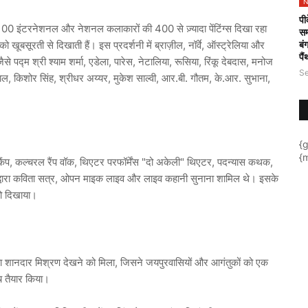
N
पी
वल 100 इंटरनेशनल और नेशनल कलाकारों की 400 से ज़्यादा पेंटिंग्स दिखा रहा
सम
बं
 खूबसूरती से दिखाती हैं। इस प्रदर्शनी में ब्राज़ील, नॉर्वे, ऑस्ट्रेलिया और
पै
 पद्म श्री श्याम शर्मा, एडेला, पारेस, नेटालिया, रूसिया, रिंकू देबदास, मनोज
Se
माल, किशोर सिंह, श्रीधर अय्यर, मुकेश साल्वी, आर.बी. गौतम, के.आर. सुभाना,
{
{m
 कैंप, कल्चरल रैंप वॉक, थिएटर परफॉर्मेंस "दो अकेली" थिएटर, पदन्यास कथक,
प द्वारा कविता सत्र, ओपन माइक लाइव और लाइव कहानी सुनाना शामिल थे। इसके
को दिखाया।
का शानदार मिश्रण देखने को मिला, जिसने जयपुरवासियों और आगंतुकों को एक
ंच तैयार किया।