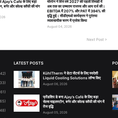
बना Ajay’s Café के लिए बड़ा
मोरपेन ने वित्त वर्ष 2027 की पहली तिमाही में
न, बर्गर और कोल्ड कॉफी की मांग
अब तक का उच्चतम राजस्व और आय दर्ज की।
EBITDA में 207% और PAT में 394% की
वृद्धि हुई। सीडीएमओ कार्यक्रम ने पुरंतया
2026
व्यावसायीक चरण में प्रवेश किया
August 04, 2026
Next Post
LATEST POSTS
PO
KühlTherm ने डेटा सेंटर्स के लिए स्वदेशी
142)
Liquid Cooling Solutions लॉन्च किए
(33)
August 06, 2026
(61)
फ्रेंडशिप डे बना Ajay’s Café के लिए बड़ा
(65)
सेल्स माइलस्टोन, बर्गर और कोल्ड कॉफी की मांग में
तेज वृद्धि
(48)
August 05, 2026